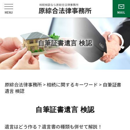
自筆証書遺言 検認
原綜合法律事務所
>
相続に関するキーワード
>
自筆証書
遺言 検認
自筆証書遺言 検認
遺言はどう作る？遺言書の種類も併せて解説！