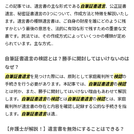
この記事では、遺言書の主な形式である
自筆証書遺言
、公正証書
遺言、秘密証書遺言の3つについて、作成方法と特徴を解説いたし
ます。遺言書の種類遺言書は、ご自身の財産を誰にどのように残
すかという最後の意思を、法的に有効な形で残すための重要な文
書です。民法では、その作成方式によっていくつかの種類が定め
られています。主な方式...
自筆証書遺言の検認とは？勝手に開封してはいけないのは
なぜ？
自筆証書遺言
を見つけた際には、原則として家庭裁判所で
検認
の
手続きを行う必要があります。本記事では、
自筆証書遺言
の
検認
とは何か、また、勝手に開封してはいけない理由もあわせて解説
します。
自筆証書遺言
の
検認
とは
自筆証書遺言
の
検認
とは、家庭
裁判所が遺言書の存在と内容を確認し記録する公的な手続きを指
します。
自筆証書遺言
は遺...
【弁護士が解説！】遺言書を無効にすることはできる？