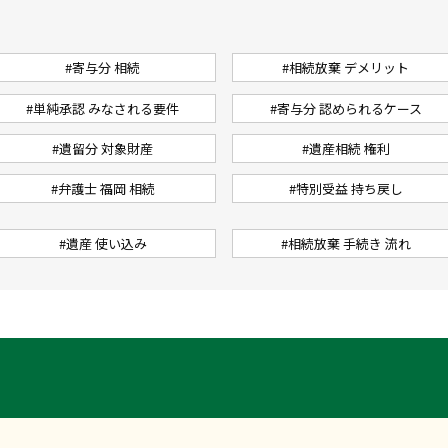
#寄与分 相続
#相続放棄 デメリット
#単純承認 みなされる要件
#寄与分 認められるケース
#遺留分 対象財産
#遺産相続 権利
#弁護士 福岡 相続
#特別受益 持ち戻し
#遺産 使い込み
#相続放棄 手続き 流れ